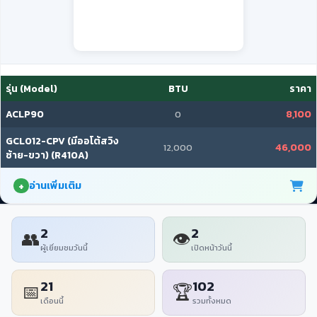
รุ่น (Model)
BTU
ราคา
ACLP90
8,100
0
GCL012-CPV (มีออโต้สวิง
46,000
12,000
ซ้าย-ขวา) (R410A)
อ่านเพิ่มเติม
2
2
👥
👁
ผู้เยี่ยมชมวันนี้
เปิดหน้าวันนี้
21
102
📅
🏆
เดือนนี้
รวมทั้งหมด