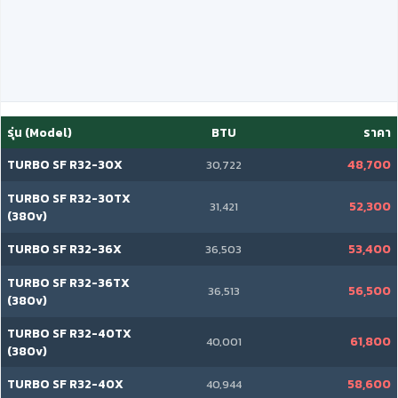
รุ่น (Model)
BTU
ราคา
TURBO SF R32-30X
48,700
30,722
TURBO SF R32-30TX
52,300
31,421
(380v)
TURBO SF R32-36X
53,400
36,503
TURBO SF R32-36TX
56,500
36,513
(380v)
TURBO SF R32-40TX
61,800
40,001
(380v)
TURBO SF R32-40X
58,600
40,944