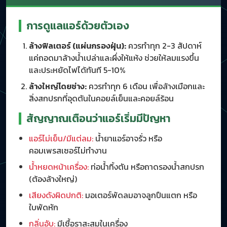
การดูแลแอร์ด้วยตัวเอง
ล้างฟิลเตอร์ (แผ่นกรองฝุ่น):
ควรทำทุก 2-3 สัปดาห์
แค่ถอดมาล้างน้ำเปล่าและผึ่งให้แห้ง ช่วยให้ลมแรงขึ้น
และประหยัดไฟได้ทันที 5-10%
ล้างใหญ่โดยช่าง:
ควรทำทุก 6 เดือน เพื่อล้างเมือกและ
สิ่งสกปรกที่อุดตันในคอยล์เย็นและคอยล์ร้อน
สัญญาณเตือนว่าแอร์เริ่มมีปัญหา
แอร์ไม่เย็น/มีแต่ลม:
น้ำยาแอร์อาจรั่ว หรือ
คอมเพรสเซอร์ไม่ทำงาน
น้ำหยดหน้าเครื่อง:
ท่อน้ำทิ้งตัน หรือถาดรองน้ำสกปรก
(ต้องล้างใหญ่)
เสียงดังผิดปกติ:
มอเตอร์พัดลมอาจลูกปืนแตก หรือ
ใบพัดหัก
กลิ่นอับ:
มีเชื้อราสะสมในเครื่อง