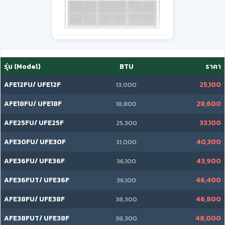
รุ่น (Model)
BTU
ราคา
AFE12FU/ UFE12F
25,100
13,000
AFE18FU/ UFE18F
28,600
18,800
AFE25FU/ UFE25F
33,100
25,300
AFE30FU/ UFE30F
40,300
31,000
AFE36FU/ UFE36F
43,900
36,100
AFE36FUT/ UFE36F
46,400
36,100
AFE38FU/ UFE38F
46,800
38,300
AFE38FUT/ UFE38F
48,000
38,300