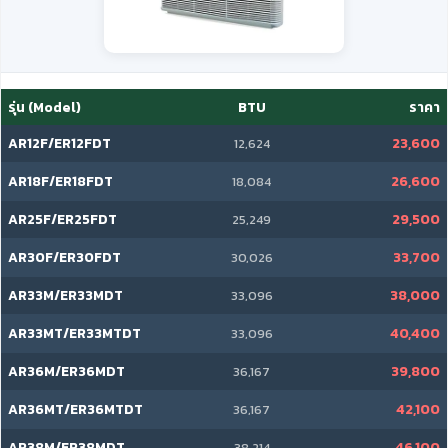
รุ่น (Model)
BTU
ราคา
AR12F/ER12FDT
23,600
12,624
AR18F/ER18FDT
26,600
18,084
AR25F/ER25FDT
29,500
25,249
AR30F/ER30FDT
33,700
30,026
AR33M/ER33MDT
38,000
33,096
AR33MT/ER33MTDT
40,400
33,096
AR36M/ER36MDT
39,800
36,167
AR36MT/ER36MTDT
42,100
36,167
AR38M/ER38MDT
46,100
38,214